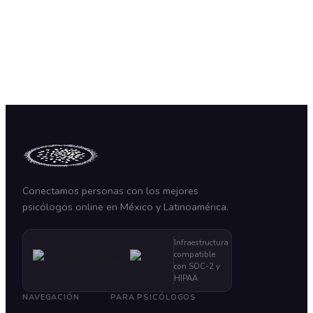
6 claves para superar el miedo a la inseguridad
en México
Blog
18 Feb 2026
⏱ 5 min
5 técnicas para superar el miedo a los temblores
Conectamos personas con los mejores
psicólogos online en México y Latinoamérica.
Infraestructura
compatible
con SOC-2 y
HIPAA
NAVEGACIÓN
PARA PSICÓLOGOS