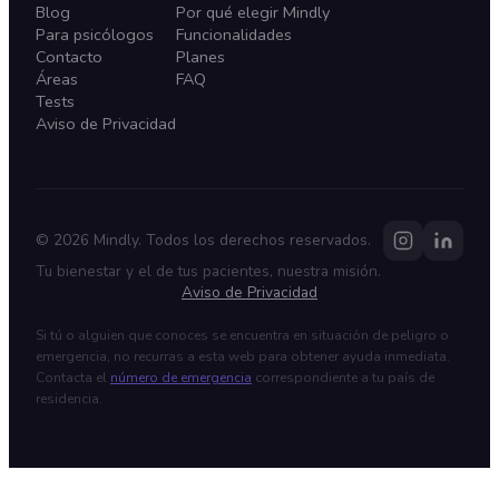
Blog
Por qué elegir Mindly
Para psicólogos
Funcionalidades
Contacto
Planes
Áreas
FAQ
Tests
Aviso de Privacidad
©
2026
Mindly. Todos los derechos reservados.
Tu bienestar y el de tus pacientes, nuestra misión.
Aviso de Privacidad
Si tú o alguien que conoces se encuentra en situación de peligro o
emergencia, no recurras a esta web para obtener ayuda inmediata.
Contacta el
número de emergencia
correspondiente a tu país de
residencia.