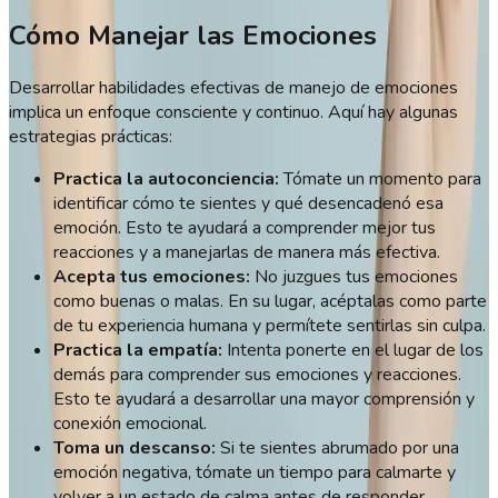
Cómo Manejar las Emociones
Desarrollar habilidades efectivas de manejo de emociones
implica un enfoque consciente y continuo. Aquí hay algunas
estrategias prácticas:
Practica la autoconciencia:
Tómate un momento para
identificar cómo te sientes y qué desencadenó esa
emoción. Esto te ayudará a comprender mejor tus
reacciones y a manejarlas de manera más efectiva.
Acepta tus emociones:
No juzgues tus emociones
como buenas o malas. En su lugar, acéptalas como parte
de tu experiencia humana y permítete sentirlas sin culpa.
Practica la empatía:
Intenta ponerte en el lugar de los
demás para comprender sus emociones y reacciones.
Esto te ayudará a desarrollar una mayor comprensión y
conexión emocional.
Toma un descanso:
Si te sientes abrumado por una
emoción negativa, tómate un tiempo para calmarte y
volver a un estado de calma antes de responder.