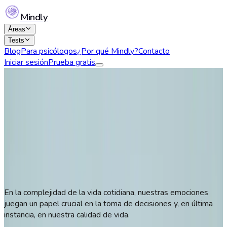
Mindly
Áreas
Tests
Blog
Para psicólogos
¿Por qué Mindly?
Contacto
Iniciar sesión
Prueba gratis
Emociones y Sentimientos
Manejo de emociones: Reconociendo
y Transformando Nuestras Emociones
Daniela Castro
1 de Diciembre, 2023
122
En la complejidad de la vida cotidiana, nuestras emociones
juegan un papel crucial en la toma de decisiones y, en última
instancia, en nuestra calidad de vida.