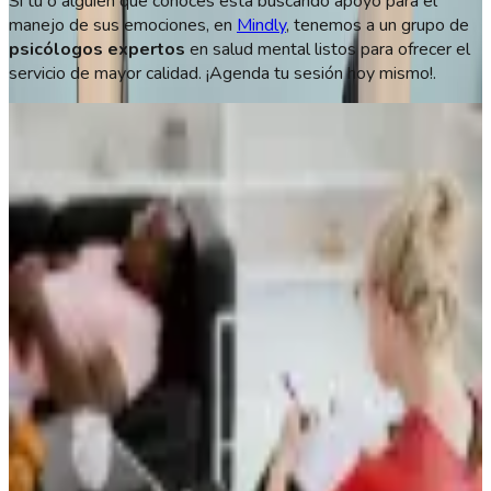
Si tú o alguien que conoces está buscando apoyo para el
manejo de sus emociones, en
Mindly
, tenemos a un grupo de
psicólogos expertos
en salud mental listos para ofrecer el
servicio de mayor calidad. ¡Agenda tu sesión hoy mismo!.
Autora
Daniela Crespo
Psicóloga
Últimos Artículos
NOM-024: qué es y qué exige a tu consultorio
6 de Agosto, 2026
Formato SOAP en psicología: notas claras y útiles
6 de Agosto, 2026
¿Qué es la ética del psicólogo? Principios y código