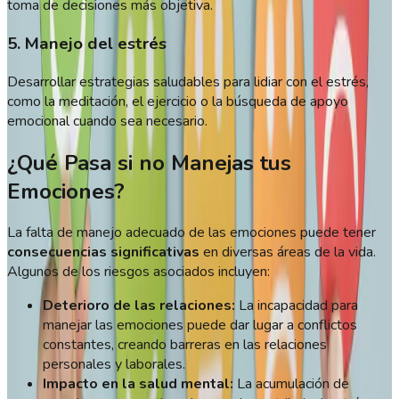
toma de decisiones más objetiva.
5. Manejo del estrés
Desarrollar estrategias saludables para lidiar con el estrés,
como la meditación, el ejercicio o la búsqueda de apoyo
emocional cuando sea necesario.
¿Qué Pasa si no Manejas tus
Emociones?
La falta de manejo adecuado de las emociones puede tener
consecuencias significativas
en diversas áreas de la vida.
Algunos de los riesgos asociados incluyen:
Deterioro de las relaciones:
La incapacidad para
manejar las emociones puede dar lugar a conflictos
constantes, creando barreras en las relaciones
personales y laborales.
Impacto en la salud mental:
La acumulación de