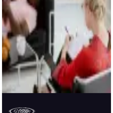
Últimos Artículos
NOM-024: qué es y qué exige a tu consultorio
6 de Agosto, 2026
Formato SOAP en psicología: notas claras y útiles
6 de Agosto, 2026
¿Qué es la ética del psicólogo? Principios y código
1 de Agosto, 2026
Redes Sociales