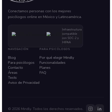
Conectamos personas con los mejores
psicólogos online en México y Latinoamérica.
Infraestructura
compatible
con SOC-2 y
HIPAA
NAVEGACIÓN
PARA PSICÓLOGOS
Blog
Por qué elegir Mindly
Para psicólogos
Funcionalidades
Contacto
Planes
Áreas
FAQ
Tests
Aviso de Privacidad
©
2026
Mindly. Todos los derechos reservados.