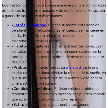
Los trastornos del sueño suelen aparecer por una combinación
de factores físicos, emocionales y de estilo de vida. Estas son
algunas de las causas más comunes:
•
Estrés
y
ansiedad
.
Cuando tu mente está llena de
pendientes o preocupaciones, el cuerpo se mantiene en
alerta. Esto dificulta relajarte, conciliar el sueño o
mantenerlo durante la noche.
•
Hábitos irregulares.
Dormir a diferentes horas, usar
pantallas antes de acostarte o consumir cafeína por la
tarde puede desajustar tu ritmo de descanso sin que te
des cuenta.
•
Problemas emocionales.
La
ansiedad
, tristeza o
mucha carga emocional afectan la calidad de tu sueño, ya
que tu mente se activa más de lo normal y eso genera
un impacto en tu descanso.
•
Condiciones médicas.
El dolor crónico, problemas
respiratorios, hormonales o metabólicos pueden impedir
que alcances un sueño profundo y reparador.
•
Estilo de vida.
Los viajes constantes, turnos