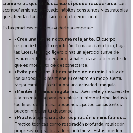
siempre es que el descanso sí puede recuperarse
: con
acompañamiento adecuado, hábitos constantes y estrategias
que atiendan tanto lo físico como lo emocional.
Estas prácticas pueden ayudarte a empezar:
•
Crea una rutina nocturna relajante.
El cuerpo
responde bien a la repetición. Toma un baño tibio, baja
las luces, lee algo ligero o haz un ejercicio suave de
estiramiento para enviarle señales claras a tu mente de
que es momento de desconectarse.
•
Evita pantallas 1 hora antes de dormir.
La luz de
los dispositivos mantiene tu cerebro en modo alerta.
Mejor cambia el celular por una actividad tranquila.
•
Mantén horarios regulares.
Duérmete y despiértate
a la misma hora para estabilizar tu ritmo interno. Incluso
los fines de semana, pequeños ajustes consistentes
pueden mejorar tu descanso.
•
Practica ejercicios de respiración o mindfulness.
Practica técnicas como respiración profunda, relajación
progresiva o prácticas de mindfulness. Estas pueden