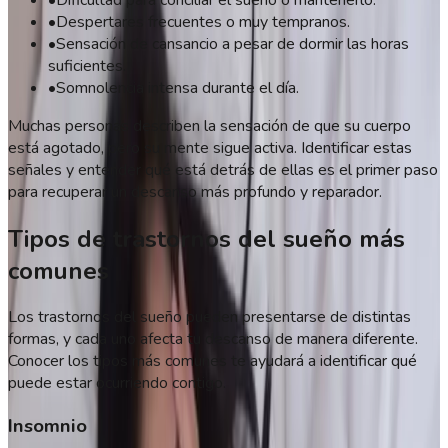
•
Despertares frecuentes o muy tempranos.
•
Sensación de cansancio a pesar de dormir las horas
suficientes.
•
Somnolencia intensa durante el día.
Muchas personas describen la sensación de que su cuerpo
está agotado, pero su mente sigue activa. Identificar estas
señales y entender qué está detrás de ellas es el primer paso
para recuperar un descanso más profundo y reparador.
Tipos de trastornos del sueño más
comunes
Los trastornos del sueño pueden presentarse de distintas
formas, y cada uno afecta tu descanso de manera diferente.
Conocer los tipos más comunes te ayudará a identificar qué
puede estar ocurriendo contigo.
Insomnio