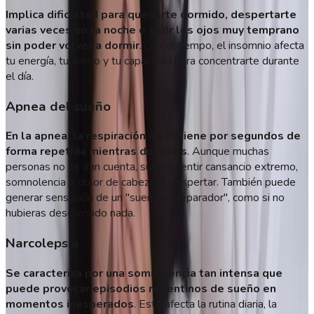
Implica dificultad para quedarte dormido, despertarte
varias veces en la noche o abrir los ojos muy temprano
sin poder volver a dormir
. Con el tiempo, el insomnio afecta
tu energía, tu ánimo y tu capacidad para concentrarte durante
el día.
Apnea del sueño
En la apnea, la respiración se detiene por segundos de
forma repetida mientras duermes
. Aunque muchas
personas no se dan cuenta, suelen sentir cansancio extremo,
somnolencia o dolor de cabeza al despertar. También puede
generar sensación de un "sueño no reparador", como si no
hubieras descansado nada.
Narcolepsia
Se caracteriza por una somnolencia tan intensa que
puede provocar episodios repentinos de sueño en
momentos inesperados
. Esto afecta la rutina diaria, la