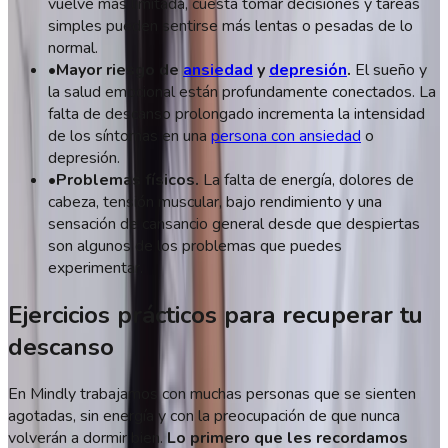
vuelve más limitada, cuesta tomar decisiones y tareas
simples pueden sentirse más lentas o pesadas de lo
normal.
•
Mayor riesgo de
ansiedad
y
depresión
.
El sueño y
la salud emocional están profundamente conectados. La
falta de descanso prolongado incrementa la intensidad
de los síntomas en una
persona con ansiedad
o
depresión.
•
Problemas físicos.
La falta de energía, dolores de
cabeza, tensión muscular, bajo rendimiento y una
sensación de cansancio general desde que despiertas
son algunos de los problemas que puedes
experimentar.
Ejercicios prácticos para recuperar tu
descanso
En Mindly trabajamos con muchas personas que se sienten
agotadas, sin energía y con la preocupación de que nunca
volverán a dormir bien.
Lo primero que les recordamos