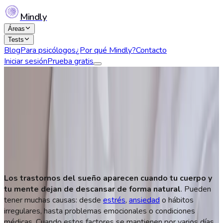
Mindly
Áreas
Tests
Blog
Para psicólogos
¿Por qué Mindly?
Contacto
Iniciar sesión
Prueba gratis
Trastornos del sueño: causas y
consecuencias
Daniela Castro
26 de Diciembre, 2025
293
Los trastornos del sueño aparecen cuando tu cuerpo y
tu mente dejan de descansar de forma natural
. Pueden
tener muchas causas: desde
estrés
,
ansiedad
o hábitos
irregulares, hasta problemas emocionales o condiciones
médicas. Cuando estos factores se mantienen por varios días