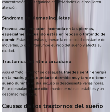
concentración y la seguridad en actividades que requieren
atención.
Síndrome de piernas inquietas
Provoca una sensación incómoda en las piernas,
especialmente cuando estás en reposo o tratando de
dormir
. Estas molestias generan la necesidad constante de
moverlas, lo que interrumpe el inicio del sueño y afecta su
calidad.
Trastornos del ritmo circadiano
Aquí el "reloj interno" se desajusta.
Puedes sentir energía
en la madrugada, quedarte dormido muy tarde o tener
sueño durante el día
, incluso si descansaste varias horas.
Este desbalance hace difícil mantener rutinas estables y un
descanso reparador.
Causas de los trastornos del sueño