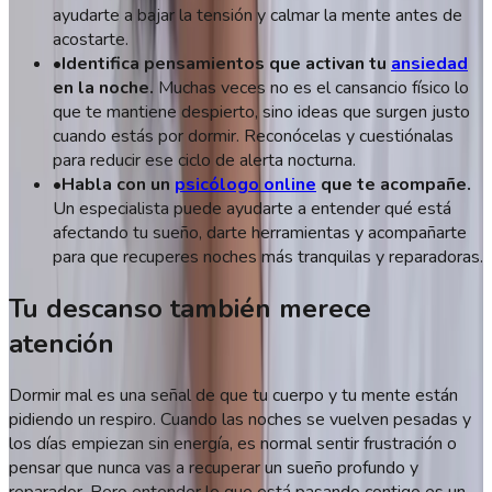
ayudarte a bajar la tensión y calmar la mente antes de
acostarte.
•
Identifica pensamientos que activan tu
ansiedad
en la noche.
Muchas veces no es el cansancio físico lo
que te mantiene despierto, sino ideas que surgen justo
cuando estás por dormir. Reconócelas y cuestiónalas
para reducir ese ciclo de alerta nocturna.
•
Habla con un
psicólogo online
que te acompañe.
Un especialista puede ayudarte a entender qué está
afectando tu sueño, darte herramientas y acompañarte
para que recuperes noches más tranquilas y reparadoras.
Tu descanso también merece
atención
Dormir mal es una señal de que tu cuerpo y tu mente están
pidiendo un respiro. Cuando las noches se vuelven pesadas y
los días empiezan sin energía, es normal sentir frustración o
pensar que nunca vas a recuperar un sueño profundo y
reparador. Pero entender lo que está pasando contigo es un