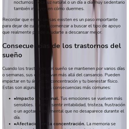
nocturnos, poca luz natural o un día a día muy sedentario
también influyen en cómo duermes.
Recordar que estas causas existen es un paso importante
para dejar de culparte y comenzar a buscar el tipo de apoyo
que realmente puede ayudarte a descansar mejor.
Consecuencias de los trastornos del
sueño
Cuando los trastornos del sueño se mantienen por varios días
o semanas, sus efectos van más allá del cansancio. Pueden
impactar en tu ánimo, tu concentración y tu bienestar físico.
Estas son algunas de las consecuencias más comunes:
•
Impacto emocional.
Tus emociones se vuelven más
sensibles. Puedes sentir irritabilidad, tristeza, frustración
o un agotamiento mental que no desaparece durante el
día.
•
Afectación en la concentración.
La memoria se