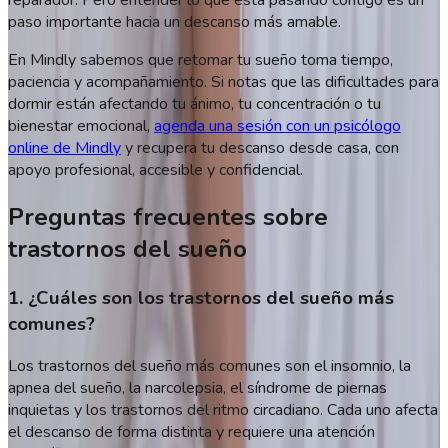
paso importante hacia un descanso más amable.
En Mindly sabemos que retomar tu sueño toma tiempo,
paciencia y acompañamiento. Si notas que las dificultades para
dormir están afectando tu ánimo, tu concentración o tu
bienestar emocional,
agenda una sesión con un psicólogo
online de Mindly
y recupera tu descanso desde casa, con
apoyo profesional, accesible y confidencial.
Preguntas frecuentes sobre
trastornos del sueño
1. ¿Cuáles son los trastornos del sueño más
comunes?
Los trastornos del sueño más comunes son el insomnio, la
apnea del sueño, la narcolepsia, el síndrome de piernas
inquietas y los trastornos del ritmo circadiano. Cada uno afecta
el descanso de forma distinta y requiere una atención