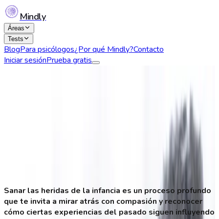
Mindly
Áreas
Tests
Blog
Para psicólogos
¿Por qué Mindly?
Contacto
Iniciar sesión
Prueba gratis
¿Cómo sanar las heridas de la
infancia? Ejercicios para comenzar tu
proceso
Daniela Castro
21 de Enero, 2025
208
Sanar las heridas de la infancia es un proceso profundo
que te invita a mirar atrás con compasión y reconocer
cómo ciertas experiencias del pasado siguen influyendo