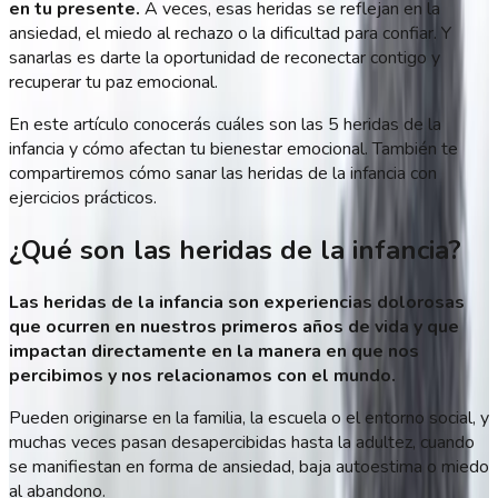
en tu presente.
A veces, esas heridas se reflejan en la
ansiedad, el miedo al rechazo o la dificultad para confiar. Y
sanarlas es darte la oportunidad de reconectar contigo y
recuperar tu paz emocional.
En este artículo conocerás cuáles son las 5 heridas de la
infancia y cómo afectan tu bienestar emocional. También te
compartiremos cómo sanar las heridas de la infancia con
ejercicios prácticos.
¿Qué son las heridas de la infancia?
Las heridas de la infancia son experiencias dolorosas
que ocurren en nuestros primeros años de vida y que
impactan directamente en la manera en que nos
percibimos y nos relacionamos con el mundo.
Pueden originarse en la familia, la escuela o el entorno social, y
muchas veces pasan desapercibidas hasta la adultez, cuando
se manifiestan en forma de ansiedad, baja autoestima o miedo
al abandono.