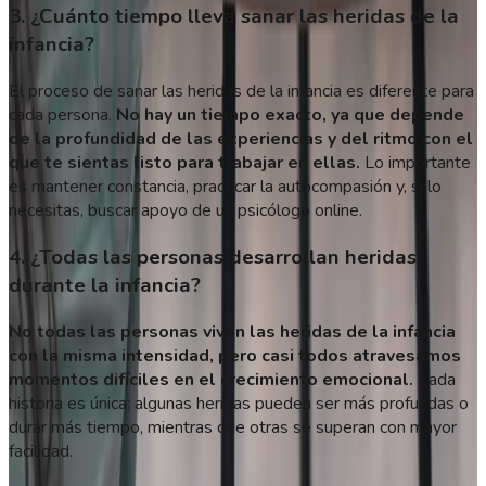
3. ¿Cuánto tiempo lleva sanar las heridas de la
infancia?
El proceso de sanar las heridas de la infancia es diferente para
cada persona.
No hay un tiempo exacto, ya que depende
de la profundidad de las experiencias y del ritmo con el
que te sientas listo para trabajar en ellas.
Lo importante
es mantener constancia, practicar la autocompasión y, si lo
necesitas, buscar apoyo de un psicólogo online.
4. ¿Todas las personas desarrollan heridas
durante la infancia?
No todas las personas viven las heridas de la infancia
con la misma intensidad, pero casi todos atravesamos
momentos difíciles en el crecimiento emocional.
Cada
historia es única: algunas heridas pueden ser más profundas o
durar más tiempo, mientras que otras se superan con mayor
facilidad.