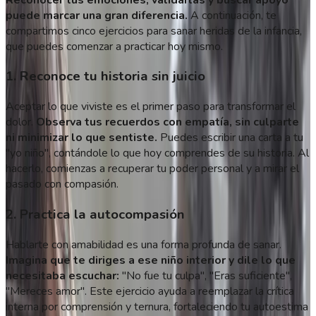
puede marcar una gran diferencia.
A continuación, te
compartimos cinco ejercicios para sanar heridas de la infancia,
que puedes comenzar a practicar hoy mismo.
1. Reconoce tu historia sin juicio
Aceptar lo que viviste es el primer paso para transformar el
dolor.
Observa tus recuerdos con empatía, sin culparte
ni minimizar lo que sentiste.
Puedes escribir una carta a tu
"yo niño", contándole lo que hoy comprendes de su historia. Al
hacerlo, comienzas a recuperar tu poder personal y a mirar el
pasado con compasión.
2. Practica la autocompasión
Hablarte con amabilidad es una forma profunda de sanar.
Imagina que te diriges a ese niño interior y dile lo que
necesitaba escuchar:
"No fue tu culpa", "Eras suficiente",
"Mereces amor". Este ejercicio ayuda a reemplazar la crítica
interna por comprensión y ternura, fortaleciendo tu autoestima