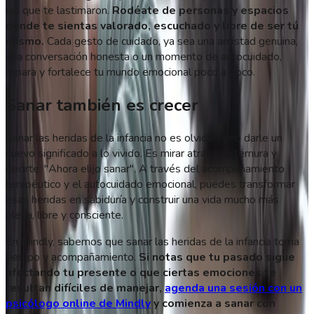
las que te lastimaron.
Rodéate de personas y espacios
donde te sientas valorado, escuchado y libre de ser tú
mismo.
Cada gesto de cuidado, ya sea una amistad genuina,
una conversación honesta o un momento de autocuidado,
repara y fortalece tu mundo emocional poco a poco.
Sanar también es crecer
Sanar las heridas de la infancia no es olvidar, sino darle un
nuevo significado a lo vivido. Es mirar atrás con ternura y
decirte: "Ahora elijo sanar". A través del acompañamiento
terapéutico y el autocuidado emocional, puedes transformar
esas heridas en sabiduría y construir una vida mucho más
plena, libre y consciente.
En Mindly, sabemos que sanar las heridas de la infancia toma
tiempo y acompañamiento.
Si notas que tu pasado sigue
afectando tu presente o que ciertas emociones te
resultan difíciles de manejar,
agenda una sesión con un
psicólogo online de Mindly
y comienza a sanar con