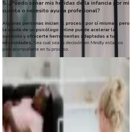
5. ¿Puedo sanar mis heridas de la infancia por mi
cuenta o necesito ayuda profesional?
Algunas personas inician el proceso por sí mismas, pero
la ayuda de un psicólogo online puede acelerar la
sanación y ofrecerte herramientas adaptadas a tus
necesidades.
Sea cual sea tu decisión, en Mindly estamos
para acompañarte en tu proceso.
Autora
Evelyn Santana
Psicóloga
MP: 19424
Últimos Artículos
NOM-024: qué es y qué exige a tu consultorio