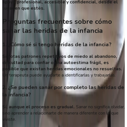
apoyo profesional, accesible y confidencial, desde el
lugar en que estés.
Preguntas frecuentes sobre cómo
sanar las heridas de la infancia
1. ¿Cómo sé si tengo heridas de la infancia?
Si notas patrones repetitivos de miedo al abandono,
dificultad para confiar o una autoestima frágil, es
posible que existan heridas emocionales no resueltas.
Un terapeuta puede ayudarte a identificarlas y trabajarlas.
2. ¿Se pueden sanar por completo las heridas de
la infancia?
Sí, aunque el proceso es gradual.
Sanar no significa olvidar,
sino aprender a relacionarte de manera diferente con lo que
viviste.