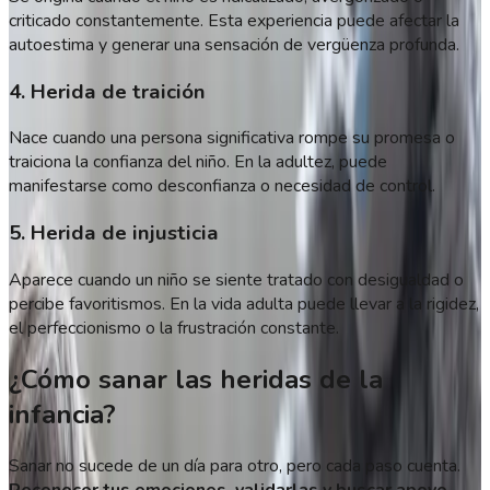
criticado constantemente. Esta experiencia puede afectar la
autoestima y generar una sensación de vergüenza profunda.
4. Herida de traición
Nace cuando una persona significativa rompe su promesa o
traiciona la confianza del niño. En la adultez, puede
manifestarse como desconfianza o necesidad de control.
5. Herida de injusticia
Aparece cuando un niño se siente tratado con desigualdad o
percibe favoritismos. En la vida adulta puede llevar a la rigidez,
el perfeccionismo o la frustración constante.
¿Cómo sanar las heridas de la
infancia?
Sanar no sucede de un día para otro, pero cada paso cuenta.
Reconocer tus emociones, validarlas y buscar apoyo