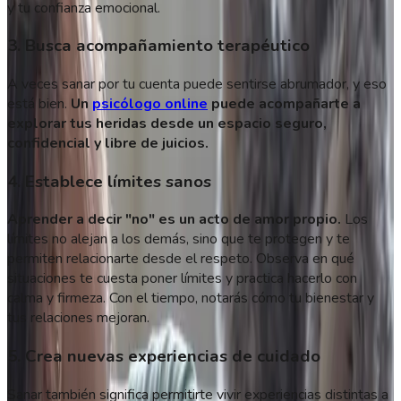
y tu confianza emocional.
3. Busca acompañamiento terapéutico
A veces sanar por tu cuenta puede sentirse abrumador, y eso
está bien.
Un
psicólogo online
puede acompañarte a
explorar tus heridas desde un espacio seguro,
confidencial y libre de juicios.
4. Establece límites sanos
Aprender a decir "no" es un acto de amor propio.
Los
límites no alejan a los demás, sino que te protegen y te
permiten relacionarte desde el respeto. Observa en qué
situaciones te cuesta poner límites y practica hacerlo con
calma y firmeza. Con el tiempo, notarás cómo tu bienestar y
tus relaciones mejoran.
5. Crea nuevas experiencias de cuidado
Sanar también significa permitirte vivir experiencias distintas a