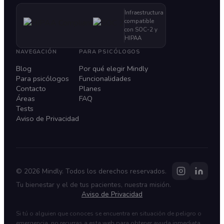
Infraestructura
compatible
con SOC-2 y
HIPAA
NAVEGACIÓN
PARA PSICÓLOGOS
Blog
Por qué elegir Mindly
Para psicólogos
Funcionalidades
Contacto
Planes
Áreas
FAQ
Tests
Aviso de Privacidad
©
2026
Mindly. Todos los derechos reservados.
Tu bienestar y el de tus pacientes, nuestra misión.
Aviso de Privacidad
Si tú o alguien que conoces se encuentra en situación de peligro o
emergencia, no recurras a esta web para obtener ayuda inmediata.